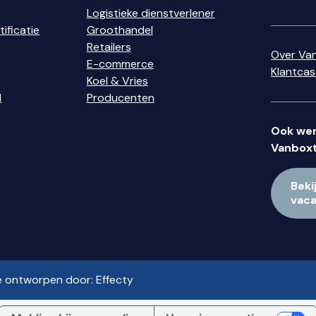
Logistieke dienstverlener
ificatie
Groothandel
Retailers
Over Va
E-commerce
Klantca
Koel & Vries
d
Producenten
Ook wer
Vanboxt
Beki
vac
e ontworpen door:
Effecty