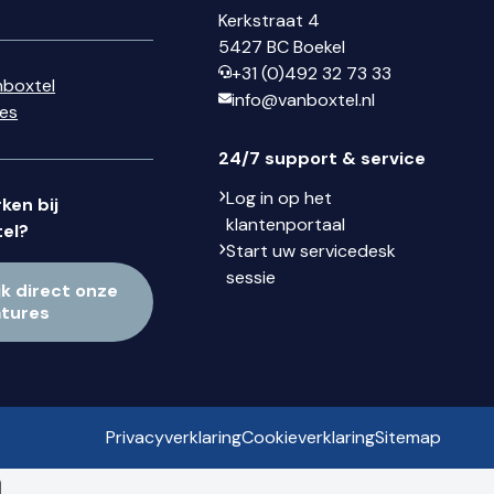
Kerkstraat 4
5427 BC Boekel
+31 (0)492 32 73 33
nboxtel
info@vanboxtel.nl
ses
24/7 support & service
Log in op het
ken bij
klantenportaal
el?
Start uw servicedesk
sessie
jk direct onze
atures
Privacyverklaring
Cookieverklaring
Sitemap