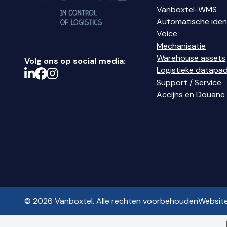
Vanboxtel-WMS
Automatische ident
Voice
Mechanisatie
Warehouse assets
Volg ons op social media:
Logistieke datapa
Support / Service
Accijns en Douane
© 2026 Vanboxtel. Alle rechten voorbehouden
Websit