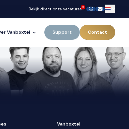
9
Bekijk direct onze vacatures
er Vanboxtel
Support
Contact
ses
Vanboxtel