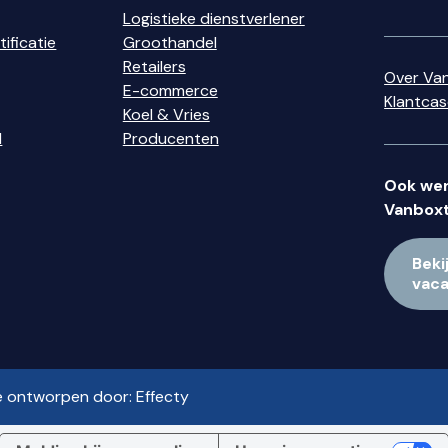
Logistieke dienstverlener
ificatie
Groothandel
Retailers
Over Va
E-commerce
Klantca
Koel & Vries
d
Producenten
Ook wer
Vanboxt
Beki
vac
e ontworpen door:
Effecty