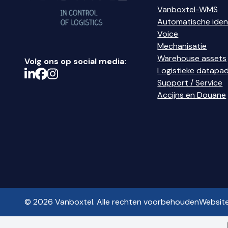
Vanboxtel-WMS
Automatische ident
Voice
Mechanisatie
Warehouse assets
Volg ons op social media:
Logistieke datapa
Support / Service
Accijns en Douane
© 2026 Vanboxtel. Alle rechten voorbehouden
Websit