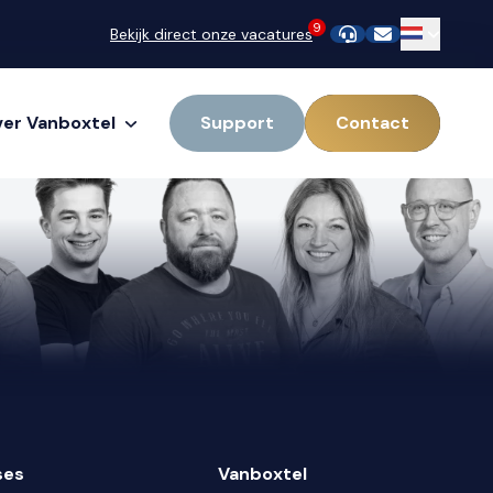
9
Bekijk direct onze vacatures
er Vanboxtel
Support
Contact
ses
Vanboxtel