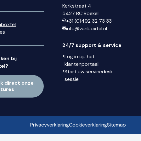
Kerkstraat 4
5427 BC Boekel
+31 (0)492 32 73 33
nboxtel
info@vanboxtel.nl
ses
24/7 support & service
Log in op het
ken bij
klantenportaal
el?
Start uw servicedesk
sessie
jk direct onze
atures
Privacyverklaring
Cookieverklaring
Sitemap